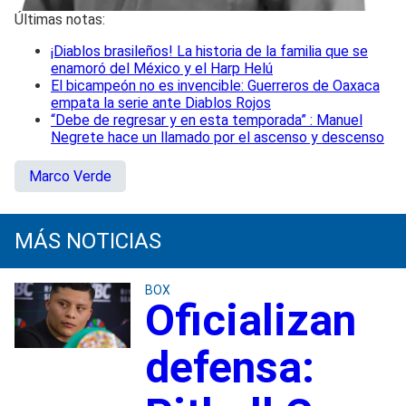
Últimas notas:
¡Diablos brasileños! La historia de la familia que se
enamoró del México y el Harp Helú
El bicampeón no es invencible: Guerreros de Oaxaca
empata la serie ante Diablos Rojos
“Debe de regresar y en esta temporada” : Manuel
Negrete hace un llamado por el ascenso y descenso
Marco Verde
MÁS NOTICIAS
BOX
Oficializan
defensa: