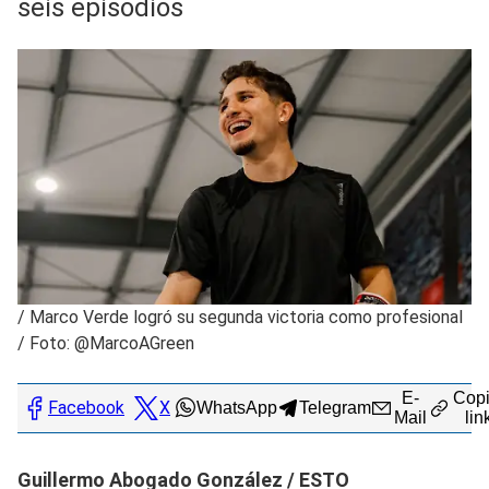
seis episodios
/
Marco Verde logró su segunda victoria como profesional
/ Foto: @MarcoAGreen
E-
Copi
Facebook
X
WhatsApp
Telegram
Mail
lin
Guillermo Abogado González / ESTO