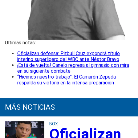
Últimas notas:
Oficializan defensa: Pitbull Cruz expondrá título
interino superligero del WBC ante Néstor Bravo
¡Está de vuelta! Canelo regresa al gimnasio con mira
en su siguiente combate
“Hicimos nuestro trabajo”: El Camarón Zepeda
respalda su victoria en la intensa preparación
MÁS NOTICIAS
BOX
Oficializan