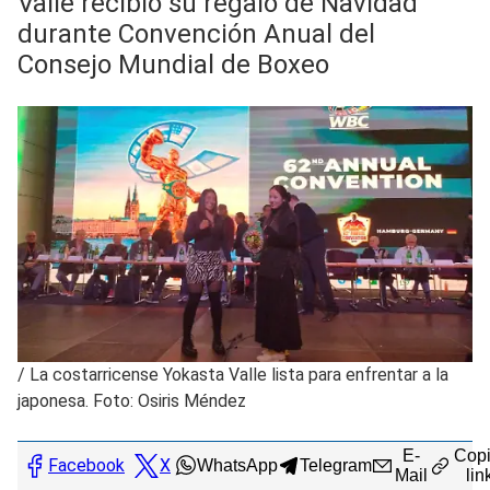
Valle recibió su regalo de Navidad
durante Convención Anual del
Consejo Mundial de Boxeo
/
La costarricense Yokasta Valle lista para enfrentar a la
japonesa. Foto: Osiris Méndez
E-
Copi
Facebook
X
WhatsApp
Telegram
Mail
lin