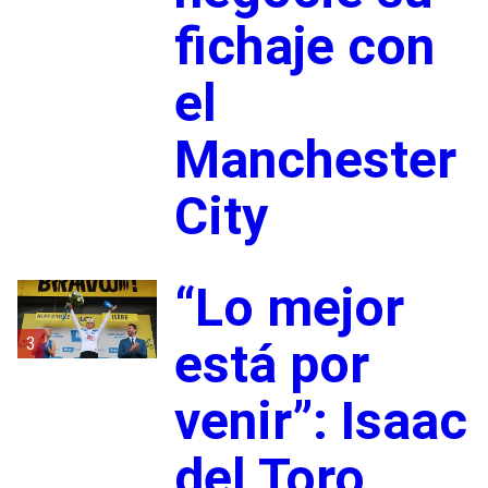
fichaje con
el
Manchester
City
“Lo mejor
3
está por
venir”: Isaac
del Toro