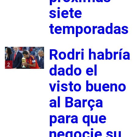
siete
temporadas
Rodri habría
2
dado el
visto bueno
al Barça
para que
negocie su