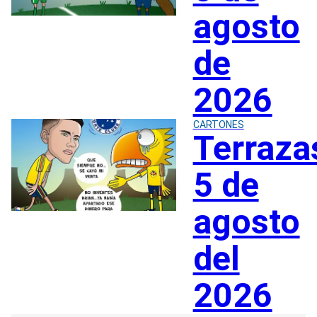
agosto
de
2026
CARTONES
Terraza
5 de
agosto
del
2026