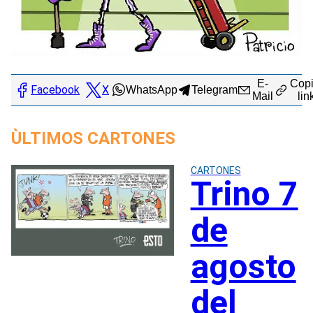
E-
Copi
Facebook
X
WhatsApp
Telegram
Mail
lin
ÙLTIMOS CARTONES
CARTONES
Trino 7
de
agosto
del