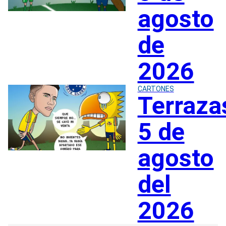
agosto
de
2026
CARTONES
Terraza
5 de
agosto
del
2026