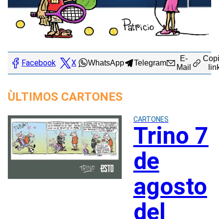
E-
Copi
Facebook
X
WhatsApp
Telegram
Mail
lin
ÙLTIMOS CARTONES
CARTONES
Trino 7
de
agosto
del