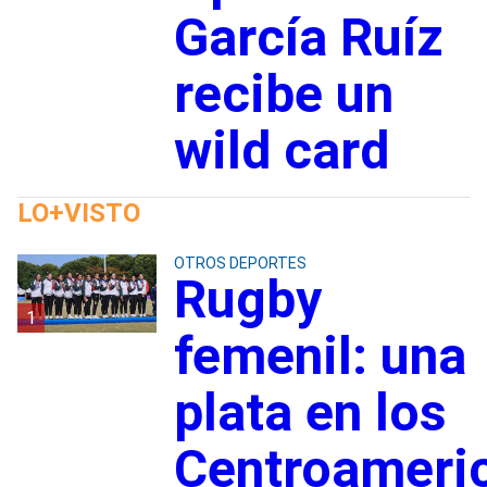
García Ruíz
recibe un
wild card
LO+VISTO
OTROS DEPORTES
Rugby
1
femenil: una
plata en los
Centroameri