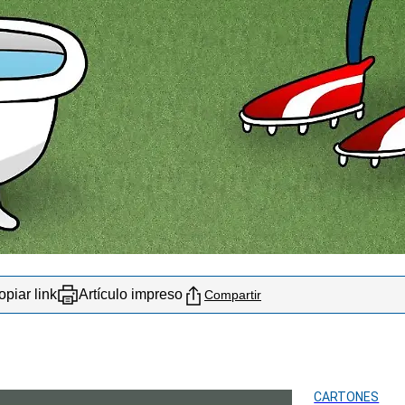
piar link
Artículo impreso
Compartir
CARTONES