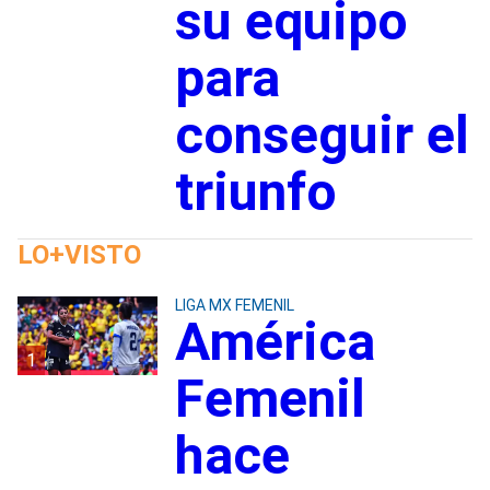
su equipo
para
conseguir el
triunfo
LO+VISTO
LIGA MX FEMENIL
América
1
Femenil
hace