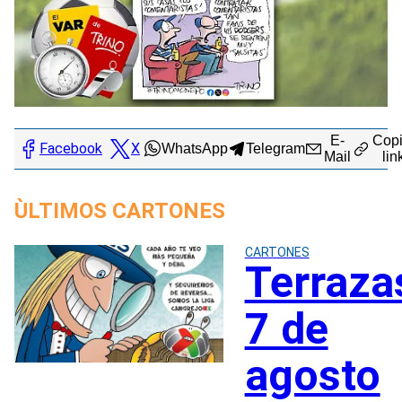
E-
Copi
Facebook
X
WhatsApp
Telegram
Mail
lin
ÙLTIMOS CARTONES
CARTONES
Terraza
7 de
agosto