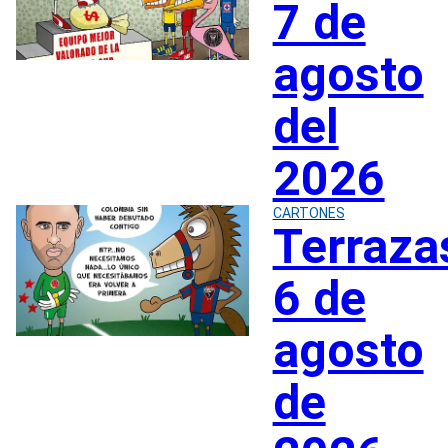
7 de
agosto
del
2026
CARTONES
Terraza
6 de
agosto
de