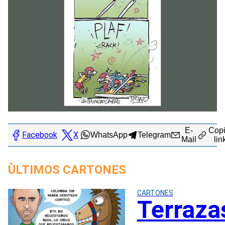
E-
Copi
Facebook
X
WhatsApp
Telegram
Mail
lin
ÙLTIMOS CARTONES
CARTONES
Terraza