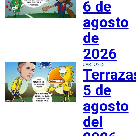
6 de
agosto
de
2026
CARTONES
Terraza
5 de
agosto
del