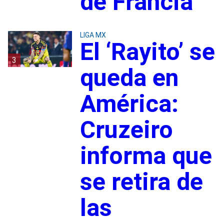
de Francia
LIGA MX
El ‘Rayito’ se
3
queda en
América:
Cruzeiro
informa que
se retira de
las