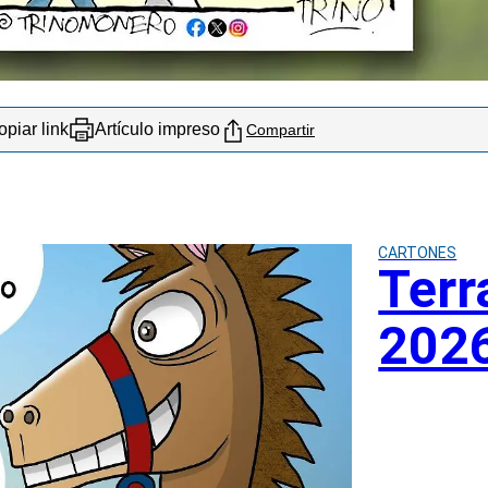
piar link
Artículo impreso
Compartir
CARTONES
Terr
202