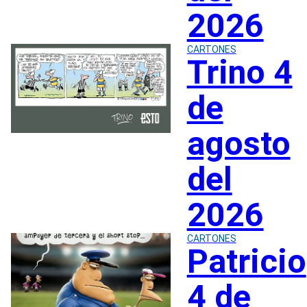
2026
CARTONES
Trino 4
de
agosto
del
2026
CARTONES
Patricio
4 de