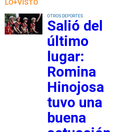
LO+VISTO
OTROS DEPORTES
Salió del
1
último
lugar:
Romina
Hinojosa
tuvo una
buena