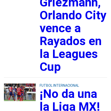
Griezmann,
Orlando City
vence a
Rayados en
la Leagues
Cup
FUTBOL INTERNACIONAL
¡No da una
la Liga MX!