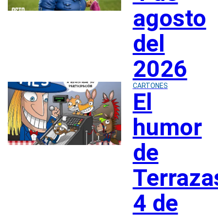
agosto
del
2026
CARTONES
El
humor
de
Terraza
4 de