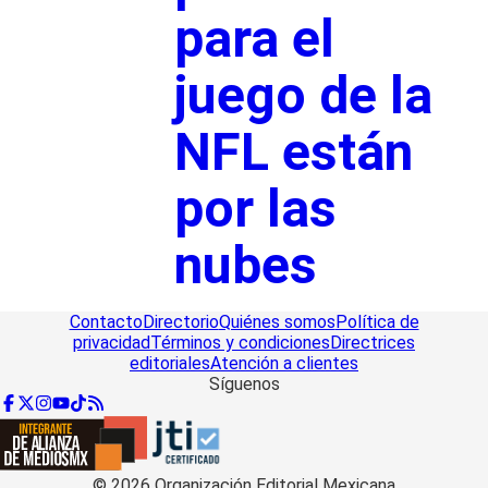
para el
juego de la
NFL están
por las
nubes
Contacto
Directorio
Quiénes somos
Política de
privacidad
Términos y condiciones
Directrices
editoriales
Atención a clientes
Síguenos
©
2026
Organización Editorial Mexicana