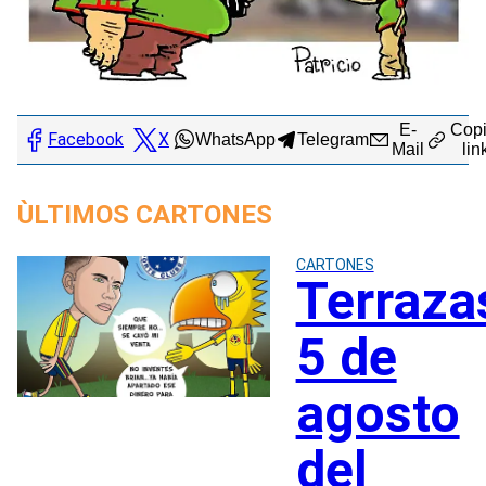
E-
Copi
Facebook
X
WhatsApp
Telegram
Mail
lin
ÙLTIMOS CARTONES
CARTONES
Terraza
5 de
agosto
del