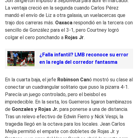
Jon Singleton impulsó a Sepúlveda para abrir el marcador.
La ventaja creció en la segunda cuando Carlos Pérez
mandó el envío de Liz a otra galaxia, un vuelacercas que
trajo dos carreras más.
Oaxaca
respondió en la tercera con
sencillo de González para el 3-1, pero Courtney logró
colgar el cero ponchando a
Rojas Jr
.
¿Falla infantil? LMB reconoce su error
en la regla del corredor fantasma
En la cuarta baja, el jefe
Robinson Can
ó mostró su clase al
conectar un cuadrangular solitario que puso la pizarra 4-1.
Parecía un juego controlado, pero el beisbol es
impredecible. En la sexta, los Guerreros ligaron bambinazos
de
Gonzales y Rojas Jr.
para ponerse a una de distancia.
Tras un relevo efectivo de Edwin Fierro y Nick Vespi, la
tragedia llegó en la octava para los locales. Jean Carlos
Mejía permitió el empate con dobletes de Rojas Jr. y