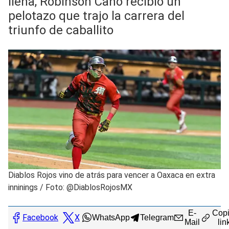
llena, Robinson Canó recibió un
pelotazo que trajo la carrera del
triunfo de caballito
Diablos Rojos vino de atrás para vencer a Oaxaca en extra
inninings
/
Foto: @DiablosRojosMX
E-
Copi
Facebook
X
WhatsApp
Telegram
Mail
lin