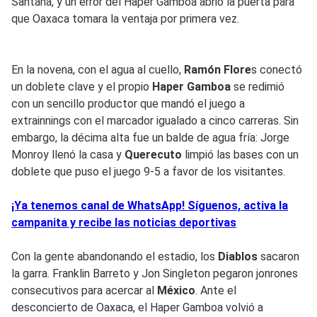
Santana, y un error del Haper Gamboa abrió la puerta para
que Oaxaca tomara la ventaja por primera vez.
En la novena, con el agua al cuello,
Ramón Flore
s conectó
un doblete clave y el propio
Haper Gamboa
se redimió
con un sencillo productor que mandó el juego a
extrainnings con el marcador igualado a cinco carreras. Sin
embargo, la décima alta fue un balde de agua fría: Jorge
Monroy llenó la casa y
Querecuto
limpió las bases con un
doblete que puso el juego 9-5 a favor de los visitantes.
¡Ya tenemos canal de WhatsApp! Síguenos, activa la
campanita y recibe las noticias deportivas
Con la gente abandonando el estadio, los
Diablos
sacaron
la garra. Franklin Barreto y Jon Singleton pegaron jonrones
consecutivos para acercar al
México
. Ante el
desconcierto de Oaxaca, el Haper Gamboa volvió a