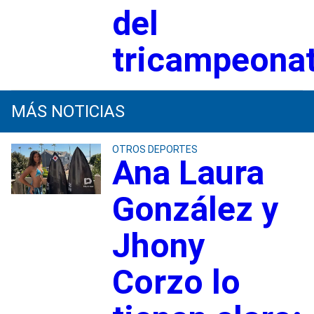
del
tricampeona
MÁS NOTICIAS
OTROS DEPORTES
Ana Laura
González y
Jhony
Corzo lo