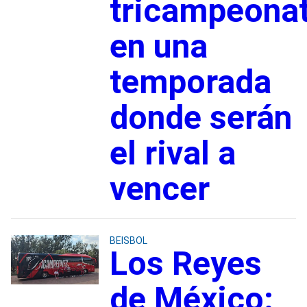
tricampeona
en una
temporada
donde serán
el rival a
vencer
BEISBOL
Los Reyes
de México: