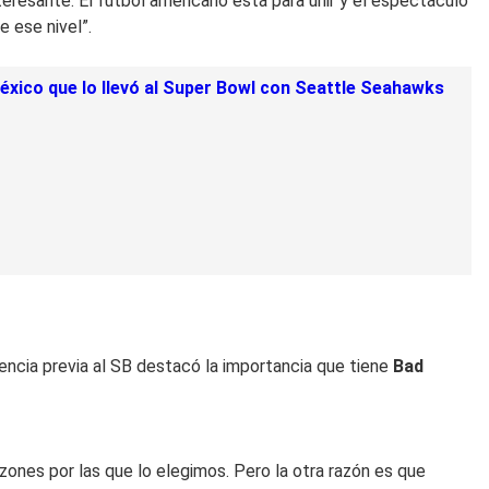
eresante. El futbol americano está para unir y el espectáculo
e ese nivel”.
México que lo llevó al Super Bowl con Seattle Seahawks
encia previa al SB destacó la importancia que tiene
Bad
ones por las que lo elegimos. Pero la otra razón es que