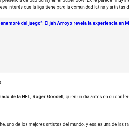
la presencia de Bad Bunny en el Super Bowl LX le parece “muy int
e interés que la liga tiene para la comunidad latina y artistas d
enamoré del juego”: Elijah Arroyo revela la experiencia en 
.
ado de la NFL, Roger Goodell,
quien un día antes en su confer
, uno de los mejores artistas del mundo, y esa es una de las raz