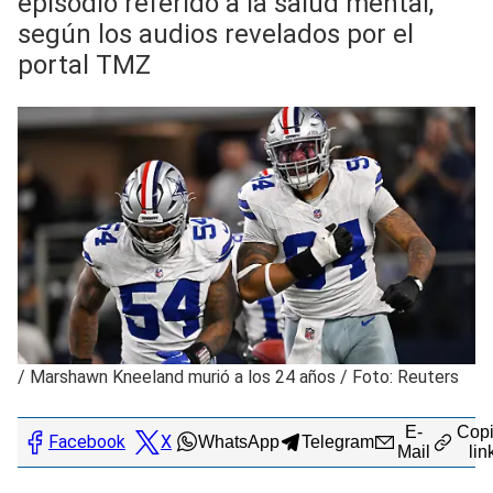
episodio referido a la salud mental,
según los audios revelados por el
portal TMZ
/
Marshawn Kneeland murió a los 24 años / Foto: Reuters
E-
Copi
Facebook
X
WhatsApp
Telegram
Mail
lin