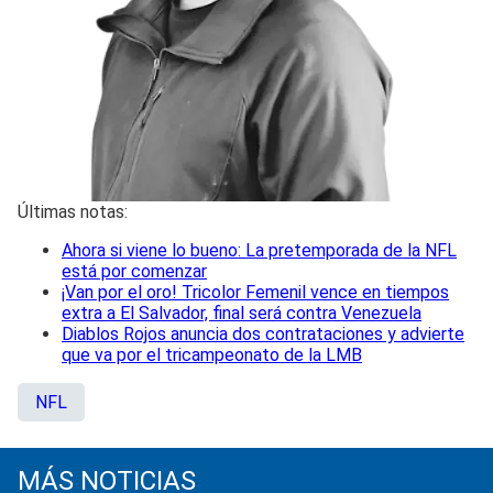
Últimas notas:
Ahora si viene lo bueno: La pretemporada de la NFL
está por comenzar
¡Van por el oro! Tricolor Femenil vence en tiempos
extra a El Salvador, final será contra Venezuela
Diablos Rojos anuncia dos contrataciones y advierte
que va por el tricampeonato de la LMB
NFL
MÁS NOTICIAS