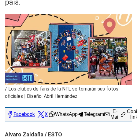
país.
/
Los clubes de fans de la NFL se tomarán sus fotos
oficiales | Diseño: Abril Hernández
E-
Copi
Facebook
X
WhatsApp
Telegram
Mail
lin
Alvaro Zaldaña / ESTO