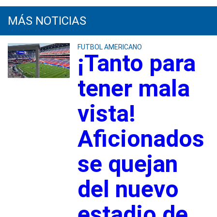
MÁS NOTICIAS
FUTBOL AMERICANO
¡Tanto para
tener mala
vista!
Aficionados
se quejan
del nuevo
estadio de