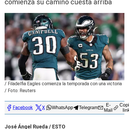
comienza su camino cuesta arriba
/
Filadelfia Eagles comienza la temporada con una victoria
/ Foto: Reuters
E-
Copi
Facebook
X
WhatsApp
Telegram
Mail
lin
José Ángel Rueda / ESTO