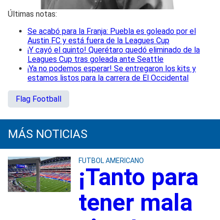
Últimas notas:
Se acabó para la Franja: Puebla es goleado por el
Austin FC y está fuera de la Leagues Cup
¡Y cayó el quinto! Querétaro quedó eliminado de la
Leagues Cup tras goleada ante Seattle
¡Ya no podemos esperar! Se entregaron los kits y
estamos listos para la carrera de El Occidental
Flag Football
MÁS NOTICIAS
FUTBOL AMERICANO
¡Tanto para
tener mala