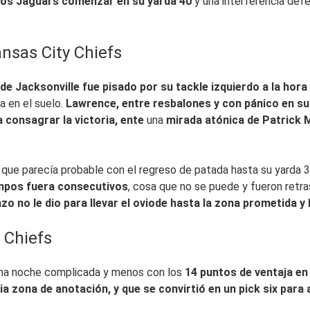
 los Jaguars comenzar en su yarda 40
y una interferencia def
ansas City Chiefs
de Jacksonville fue pisado por su tackle izquierdo a la hora
a en el suelo.
Lawrence, entre resbalones y con pánico en su 
a consagrar la victoria, ente
una
mirada atónica de Patrick 
, que parecía probable con el regreso de patada hasta su yarda 
empos fuera consecutivos
, cosa que no se puede y fueron ret
azo no le dio para llevar el oviode hasta la zona prometida
 Chiefs
una noche complicada y menos con los
14 puntos de ventaja en 
a zona de anotación, y que se convirtió en un pick six para 