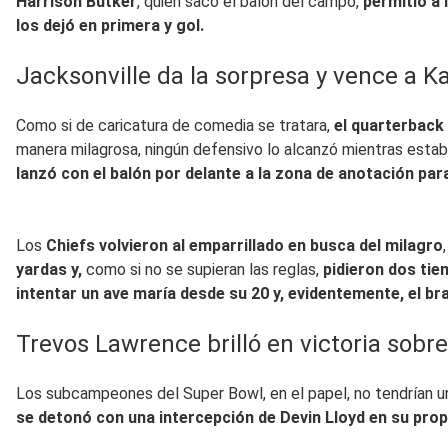
Harrison Butker
, quien sacó el balón del campo,
permitió a
los dejó en primera y gol.
Jacksonville da la sorpresa y vence a K
Como si de caricatura de comedia se tratara,
el quarterback 
manera milagrosa, ningún defensivo lo alcanzó mientras estab
lanzó con el balón por delante a la zona de anotación par
Los
Chiefs volvieron al emparrillado en busca del milagro
yardas y,
como si no se supieran las reglas,
pidieron dos ti
intentar un ave maría desde su 20 y, evidentemente, el br
Trevos Lawrence brilló en victoria sobre
Los subcampeones del Super Bowl, en el papel, no tendrían 
se detonó con una intercepción de Devin Lloyd en su propi