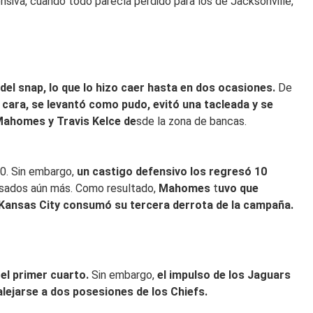
ensiva, cuando todo parecía perdido para los de Jacksonville,
 del snap, lo que lo hizo caer hasta en dos ocasiones.
De
cara, se levantó como pudo, evitó una tacleada y se
Mahomes y Travis Kelce de
sde la zona de bancas.
30. Sin embargo,
un castigo defensivo los regresó 10
rasados aún más. Como resultado,
Mahomes
t
uvo que
 y Kansas City consumó su tercera derrota de la campaña.
el primer cuarto.
Sin embargo,
el impulso de los Jaguars
alejarse a dos posesiones de los Chiefs.