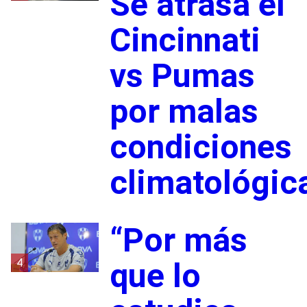
Se atrasa el
Cincinnati
vs Pumas
por malas
condiciones
climatológic
“Por más
4
que lo