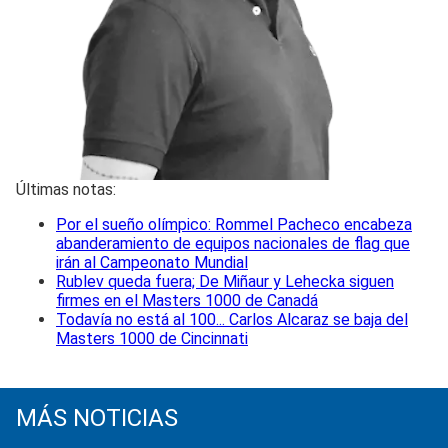
Últimas notas:
Por el sueño olímpico: Rommel Pacheco encabeza
abanderamiento de equipos nacionales de flag que
irán al Campeonato Mundial
Rublev queda fuera; De Miñaur y Lehecka siguen
firmes en el Masters 1000 de Canadá
Todavía no está al 100... Carlos Alcaraz se baja del
Masters 1000 de Cincinnati
MÁS NOTICIAS