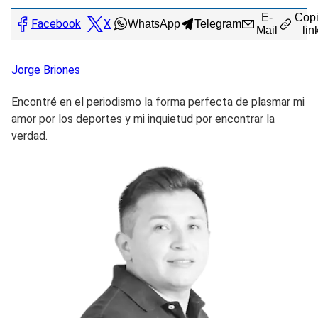
E-
Copi
Facebook
X
WhatsApp
Telegram
Mail
lin
Jorge
Briones
Encontré en el periodismo la forma perfecta de plasmar mi
amor por los deportes y mi inquietud por encontrar la
verdad.