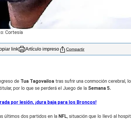
to: Cortesía
piar link
Artículo impreso
Compartir
regreso de
Tua Tagovailoa
tras sufrir una conmoción cerebral, l
itular, por lo que se perderá el Juego de la
Semana 5.
da por lesión, ¡dura baja para los Broncos!
us últimos dos partidos en la
NFL
, situación que lo llevó al hosp