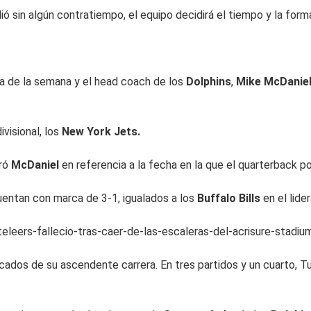
ó sin algún contratiempo, el equipo decidirá el tiempo y la for
ta de la semana y el head coach de los
Dolphins
,
Mike McDanie
divisional, los
New York Jets.
oró
McDaniel
en referencia a la fecha en la que el quarterback pod
uentan con marca de 3-1, igualados a los
Buffalo Bills
en el lide
leers-fallecio-tras-caer-de-las-escaleras-del-acrisure-stadiu
ados de su ascendente carrera. En tres partidos y un cuarto, T