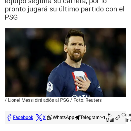
equipo seguirá su carrera, por lo
pronto jugará su último partido con el
PSG
/
Lionel Messi dirá adiós al PSG / Foto: Reuters
E-
Copi
Facebook
X
WhatsApp
Telegram
Mail
lin