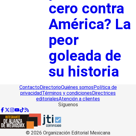
cero contra
América? La
peor
goleada de
su historia
Contacto
Directorio
Quiénes somos
Política de
privacidad
Términos y condiciones
Directrices
editoriales
Atención a clientes
Síguenos
©
2026
Organización Editorial Mexicana