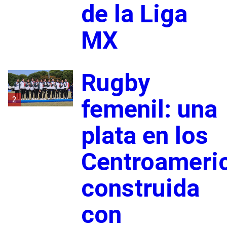
de la Liga
MX
Rugby
2
femenil: una
plata en los
Centroameri
construida
con