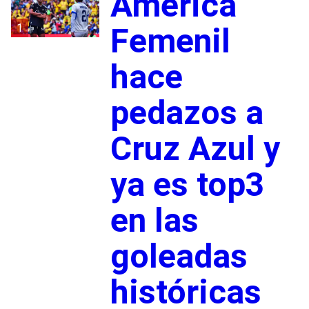
América
1
Femenil
hace
pedazos a
Cruz Azul y
ya es top3
en las
goleadas
históricas