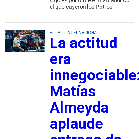
4 goles por 0 fue el marcador con
el que cayeron los Potros
FUTBOL INTERNACIONAL
La actitud
era
innegociable
Matías
Almeyda
aplaude