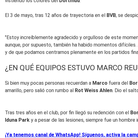
vistiendo los colores del
Dortmud
.
El 3 de mayo, tras 12 años de trayectoria en el
BVB
, se despi
"Estoy increíblemente agradecido y orgulloso de este moment
aunque, por supuesto, también ha habido momentos difíciles. Ah
y de que podamos centrarnos plenamente en los partidos final
¿EN QUÉ EQUIPOS ESTUVO MARCO REU
Si bien muy pocas personas recuerdan a
Marco
fuera del
Bor
amarillo, pero salió con rumbo al
Rot Weiss Ahlen
. Dio el salt
Tras tres años en el club, por fin llegó su redención con el
Bo
Iduna Park
y a pesar de las lesiones, siempre fue un hombre 
¡Ya tenemos canal de WhatsApp! Síguenos, activa la campa