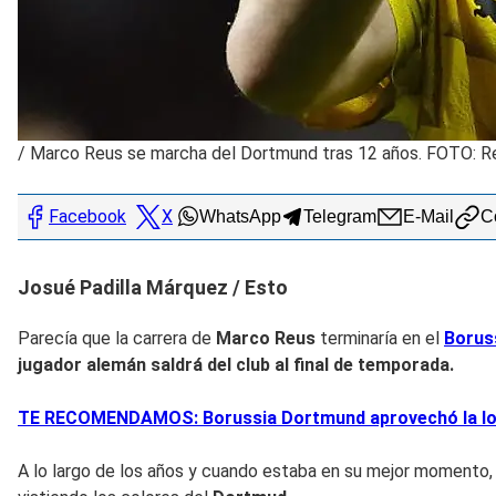
/
Marco Reus se marcha del Dortmund tras 12 años. FOTO: R
Facebook
X
WhatsApp
Telegram
E-Mail
Co
Josué Padilla Márquez / Esto
Parecía que la carrera de
Marco Reus
terminaría en el
Borus
jugador alemán saldrá del club al final de temporada.
TE RECOMENDAMOS: Borussia Dortmund aprovechó la local
A lo largo de los años y cuando estaba en su mejor momento, 