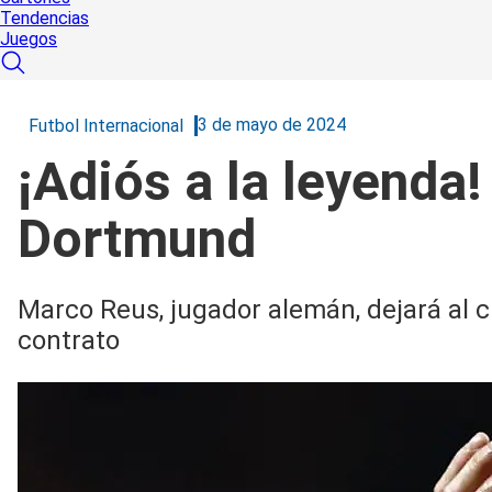
Tendencias
Juegos
3 de mayo de 2024
Futbol Internacional
¡Adiós a la leyenda
Dortmund
Marco Reus, jugador alemán, dejará al c
contrato