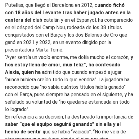
Putellas, que llegó al Barcelona en 2012, c
uando fichó
con 18 años del Levante tras haber jugado antes en la
cantera del club c
atalán y en el Espanyol, ha comparecido
en el césped del Camp Nou, rodeada de los 38 títulos
conquistados con el Barça y los dos Balones de Oro que
ganó en 2021 y 2022, en un evento dirigido por la
presentadora Marta Torné.
“Ayer sentía un vacío enorme, me dolía mucho el corazón,
y
hoy estoy llena de amor, muy feliz”, ha confesado
Alexia, quien ha a
dmitido que cuando empezó a jugar
“nunca hubiera creído todo lo que vendría”. La jugadora ha
reconocido que “no sabía cuántos títulos había ganado”
con el Barça, pues siempre ha pensado en el siguiente, y ha
señalado su voluntad de “no quedarse estancada en todo
lo logrado”.
En referencia a su decisión, ha destacado la importancia d
e
saber “que el equipo seguirá ganando” sin ella y el
hecho de sentir q
ue se había “vaciado”. “No me veía de