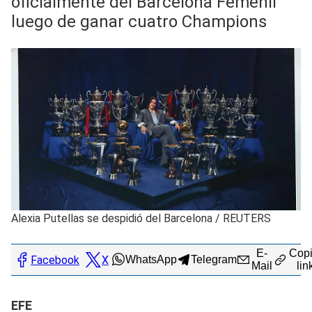
oficialmente del Barcelona Femenil
luego de ganar cuatro Champions
Alexia Putellas se despidió del Barcelona
/
REUTERS
E-
Copi
Facebook
X
WhatsApp
Telegram
Mail
lin
EFE