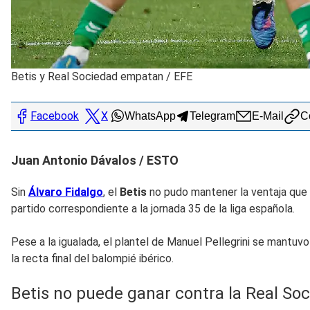
Betis y Real Sociedad empatan
/
EFE
Facebook
X
WhatsApp
Telegram
E-Mail
Co
Juan Antonio Dávalos / ESTO
Sin
Álvaro Fidalgo
, el
Betis
no pudo mantener la ventaja que
partido correspondiente a la jornada 35 de la liga española.
Pese a la igualada, el plantel de Manuel Pellegrini se mantuv
la recta final del balompié ibérico.
Betis no puede ganar contra la Real So