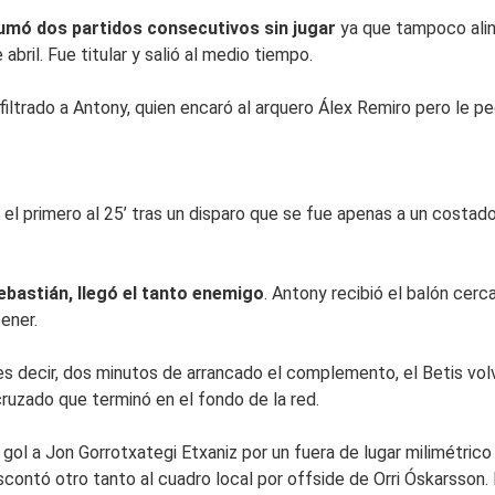
sumó dos partidos consecutivos sin jugar
ya que tampoco aline
bril. Fue titular y salió al medio tiempo.
 filtrado a Antony, quien encaró al arquero Álex Remiro pero le p
 el primero al 25’ tras un disparo que se fue apenas a un costa
ebastián, llegó el tanto enemigo
. Antony recibió el balón cerc
ener.
 es decir, dos minutos de arrancado el complemento, el Betis vol
cruzado que terminó en el fondo de la red.
n gol a Jon Gorrotxategi Etxaniz por un fuera de lugar milimétrico
contó otro tanto al cuadro local por offside de Orri Óskarsson. 