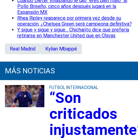
Cuando Dieter Villalpando le dijo “eres bien malo” al
Pollo Briseño; cinco años después jugará en la
Expansión MX
Rhea Ripley reaparece por primera vez desde su
operación; ¿Chelsea Green será campeona definitiva?
Y sigue y sigue y sigue... Chicharito dice que prefería
retirarse en Manchester United que en Chivas
Real Madrid
Kylian Mbappé
MÁS NOTICIAS
FUTBOL INTERNACIONAL
“Son
criticados
injustamente