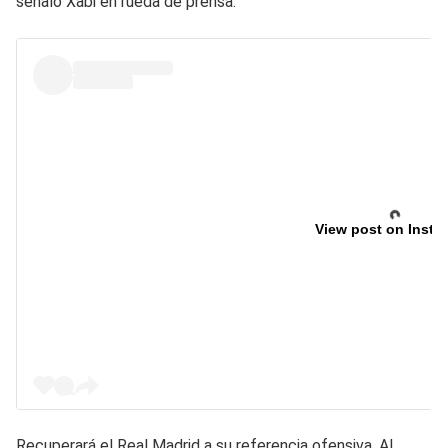
señaló Xabi en rueda de prensa.
View post on Insta
Recuperará el Real Madrid a su referencia ofensiva. Al