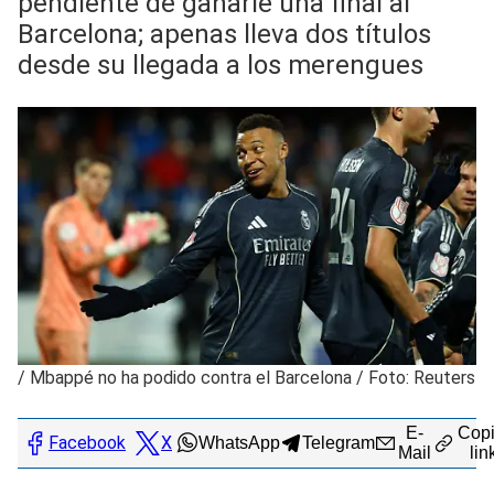
pendiente de ganarle una final al
Barcelona; apenas lleva dos títulos
desde su llegada a los merengues
/
Mbappé no ha podido contra el Barcelona / Foto: Reuters
E-
Copi
Facebook
X
WhatsApp
Telegram
Mail
lin