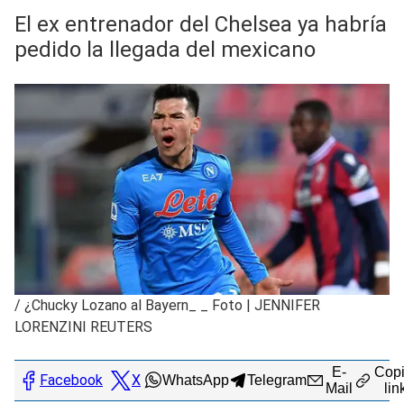
El ex entrenador del Chelsea ya habría
pedido la llegada del mexicano
/
¿Chucky Lozano al Bayern_ _ Foto | JENNIFER
LORENZINI REUTERS
E-
Copi
Facebook
X
WhatsApp
Telegram
Mail
lin