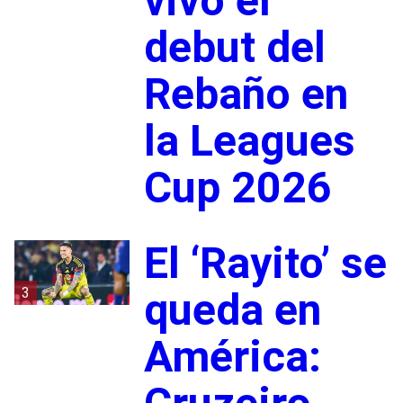
vivo el
debut del
Rebaño en
la Leagues
Cup 2026
El ‘Rayito’ se
3
queda en
América: