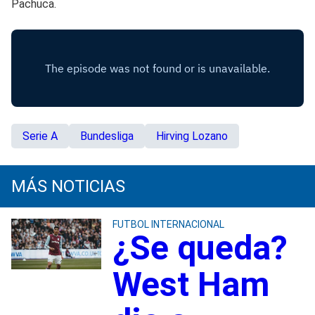
Pachuca.
Serie A
Bundesliga
Hirving Lozano
MÁS NOTICIAS
FUTBOL INTERNACIONAL
¿Se queda?
West Ham