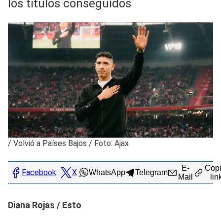
los títulos conseguidos
/
Volvió a Países Bajos / Foto: Ajax
E-
Copi
Facebook
X
WhatsApp
Telegram
Mail
lin
Diana Rojas / Esto