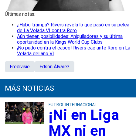
Últimas notas:
¿Hubo trampa? Rivers revela lo que pasó en su pelea
de La Velada VI contra Roro
Aún tienen posibilidades: Aniquiladores y su última
oportunidad en la Kings World Cup Clubs
¡No pudo contra el casco! Rivers cae ante Roro en La
Velada del año VI
Eredivisie
Edson Álvarez
MÁS NOTICIAS
FUTBOL INTERNACIONAL
¡Ni en Liga
MX ni en