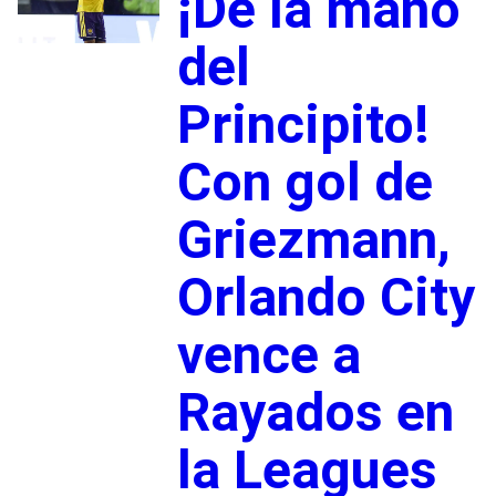
¡De la mano
del
Principito!
Con gol de
Griezmann,
Orlando City
vence a
Rayados en
la Leagues