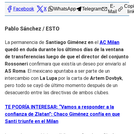
E-
Copi
Facebook
X
WhatsApp
Telegram
Mail
lin
Pablo Sánchez / ESTO
La permanencia de
Santiago Giménez en
el
AC Milan
quedó en duda durante los últimos días de la ventana
de transferencias luego de que el director del conjunto
Ro
ssoneri
confirmara que existía un deseo por enviarlo al
AS Roma
. El mexicano apuntaba a ser parte de un
intercambio con
La Lupa
por la carta de
Artem Dovbyk
,
pero todo se cayó de último momento después de un
desacuerdo entre las directivas de ambos clubes.
TE PODRÍA INTERESAR: “Vamos a responder a la
confianza de Zlatan”: Chaco Giménez confía en que
Santi triunfe en el Milan