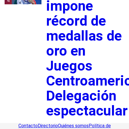
4
impone
récord de
medallas de
oro en
Juegos
Centroameri
Delegación
espectacular
Contacto
Directorio
Quiénes somos
Política de