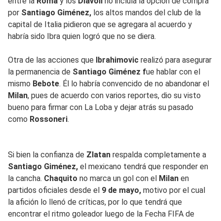
entre la
Roma
y los
Diavoli
no incluía la opción de compra
por
Santiago Giménez,
los altos mandos del club de la
capital de Italia pidieron que se agregara al acuerdo y
habría sido Ibra quien logró que no se diera.
Otra de las acciones que
Ibrahimovic
realizó para asegurar
la permanencia de
Santiago Giménez f
ue hablar con el
mismo
Bebote
. Él lo habría convencido de no abandonar el
Milan
, pues de acuerdo con varios reportes, dio su visto
bueno para firmar con La Loba y dejar atrás su pasado
como
Rossoneri
.
Si bien la confianza de
Zlatan
respalda completamente a
Santiago Giménez,
el mexicano tendrá que responder en
la cancha.
Chaquito
no marca un gol con el
Milan
en
partidos oficiales desde el
9 de mayo,
motivo por el cual
la afición lo llenó de críticas, por lo que tendrá que
encontrar el ritmo goleador luego de la Fecha FIFA de