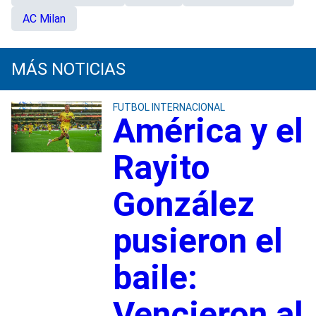
AC Milan
MÁS NOTICIAS
FUTBOL INTERNACIONAL
América y el
Rayito
González
pusieron el
baile:
Vencieron al