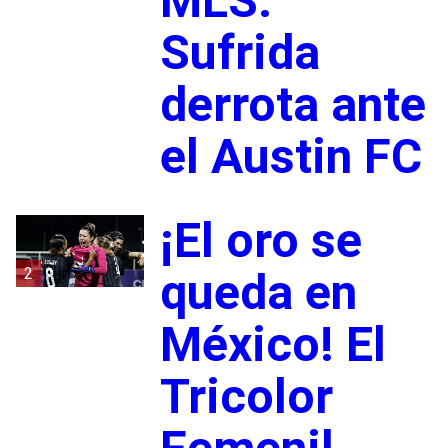
MLS:
Sufrida
derrota ante
el Austin FC
¡El oro se
2
queda en
México! El
Tricolor