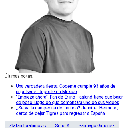
Últimas notas:
Una verdadera fiesta: Codeme cumple 93 años de
impulsar el deporte en México
“Empieza ahora”: Fan de Erling Haaland tiene que bajar
de peso luego de que comentara uno de sus videos
¿Se va la campeona del mundo? Jennifer Hermoso,
cerca de dejar Tigres para regresar a España
Zlatan Ibrahimovic
Serie A
Santiago Giménez