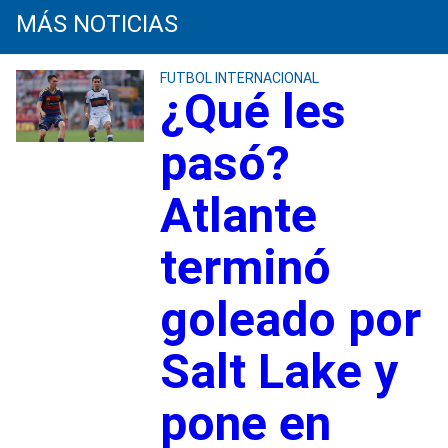
MÁS NOTICIAS
FUTBOL INTERNACIONAL
¿Qué les
pasó?
Atlante
terminó
goleado por
Salt Lake y
pone en