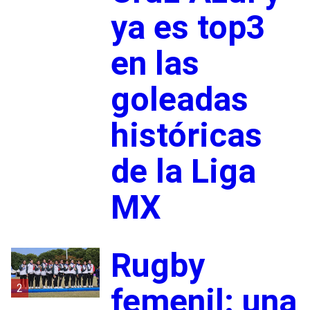
ya es top3
en las
goleadas
históricas
de la Liga
MX
Rugby
2
femenil: una