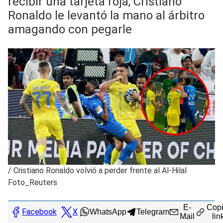
recibir una tarjeta roja, Cristiano
Ronaldo le levantó la mano al árbitro
amagando con pegarle
/
Cristiano Ronaldo volvió a perder frente al Al-Hilal
Foto_Reuters
E-
Copi
Facebook
X
WhatsApp
Telegram
Mail
lin