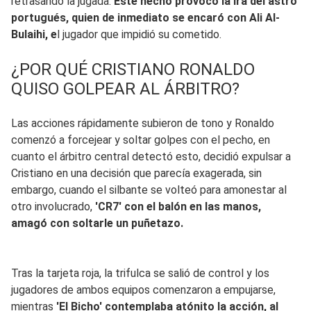
retrasando la jugada.
Este hecho provocó la ira del astro
portugués, quien de inmediato se encaró con Ali Al-
Bulaihi, e
l jugador que impidió su cometido.
¿POR QUÉ CRISTIANO RONALDO
QUISO GOLPEAR AL ÁRBITRO?
Las acciones rápidamente subieron de tono y Ronaldo
comenzó a forcejear y soltar golpes con el pecho, en
cuanto el árbitro central detectó esto, decidió expulsar a
Cristiano en una decisión que parecía exagerada, sin
embargo, cuando el silbante se volteó para amonestar al
otro involucrado,
'CR7' con el balón en las manos,
amagó con soltarle un puñetazo.
Tras la tarjeta roja, la trifulca se salió de control y los
jugadores de ambos equipos comenzaron a empujarse,
mientras
'El Bicho' contemplaba atónito la acción, al