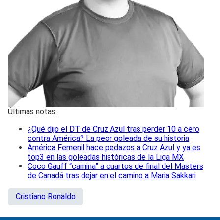
Últimas notas:
¿Qué dijo el DT de Cruz Azul tras perder 10 a cero
contra América? La peor goleada de su historia
América Femenil hace pedazos a Cruz Azul y ya es
top3 en las goleadas históricas de la Liga MX
Coco Gauff “camina” a cuartos de final del Masters
de Canadá tras dejar en el camino a Maria Sakkari
Cristiano Ronaldo