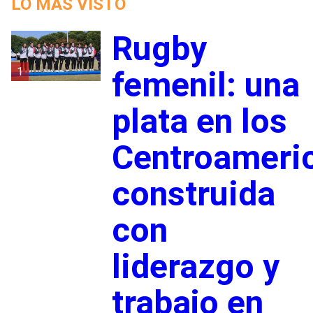
LO MÁS VISTO
Rugby
1
femenil: una
plata en los
Centroameri
construida
con
liderazgo y
trabajo en