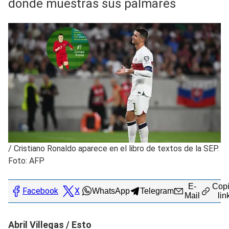
donde muestras sus palmarés
/
Cristiano Ronaldo aparece en el libro de textos de la SEP.
Foto: AFP
E-
Copi
Facebook
X
WhatsApp
Telegram
Mail
lin
Abril Villegas / Esto