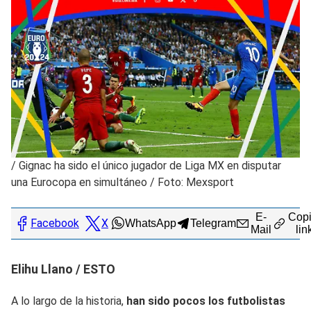
/
Gignac ha sido el único jugador de Liga MX en disputar
una Eurocopa en simultáneo / Foto: Mexsport
E-
Copi
Facebook
X
WhatsApp
Telegram
Mail
lin
Elihu Llano / ESTO
A lo largo de la historia,
han sido pocos los futbolistas