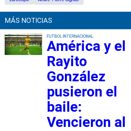
MÁS NOTICIAS
FUTBOL INTERNACIONAL
América y el
Rayito
González
pusieron el
baile:
Vencieron al