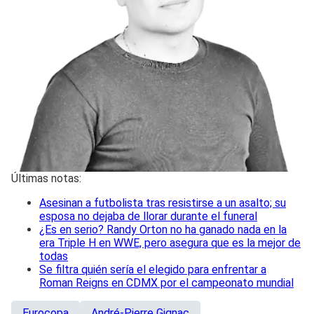
Últimas notas:
Asesinan a futbolista tras resistirse a un asalto; su
esposa no dejaba de llorar durante el funeral
¿Es en serio? Randy Orton no ha ganado nada en la
era Triple H en WWE, pero asegura que es la mejor de
todas
Se filtra quién sería el elegido para enfrentar a
Roman Reigns en CDMX por el campeonato mundial
Eurocopa
André-Pierre Gignac