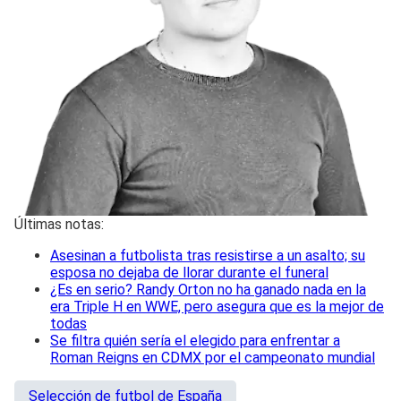
Últimas notas:
Asesinan a futbolista tras resistirse a un asalto; su
esposa no dejaba de llorar durante el funeral
¿Es en serio? Randy Orton no ha ganado nada en la
era Triple H en WWE, pero asegura que es la mejor de
todas
Se filtra quién sería el elegido para enfrentar a
Roman Reigns en CDMX por el campeonato mundial
Selección de futbol de España