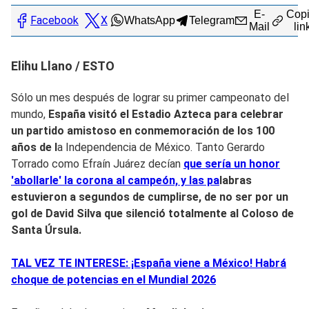
E-
Copi
Facebook
X
WhatsApp
Telegram
Mail
lin
Elihu Llano / ESTO
Sólo un mes después de lograr su primer campeonato del
mundo,
España visitó el Estadio Azteca para celebrar
un partido amistoso en conmemoración de los 100
años de l
a Independencia de México. Tanto Gerardo
Torrado como Efraín Juárez decían
que sería un honor
'abollarle' la corona al campeón, y las pa
labras
estuvieron a segundos
de cumplirse, de no ser por un
gol de David Silva que silenció totalmente al Coloso de
Santa Úrsula.
TAL VEZ TE INTERESE: ¡España viene a México! Habrá
choque de potencias en el Mundial 2026