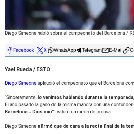
Diego Simeone habló sobre el campeonato del Barcelona
/
R
Facebook
X
WhatsApp
Telegram
E-Mail
Co
Yael Rueda / ESTO
Diego Simeone
aplaudió el campeonato que el Barcelona cons
“Sinceramente,
lo venimos hablando durante la temporada
El año pasado la ganó de la misma manera con una contundencia 
Barcelona… Dios mío’
”, valoró en rueda de prensa.
Diego Simeone
afirmó que de cara a la recta final de la t