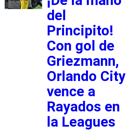
¡De la mano
del
Principito!
Con gol de
Griezmann,
Orlando City
vence a
Rayados en
la Leagues