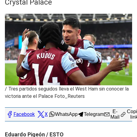
Crystal Palace
/
Tres partidos seguidos lleva el West Ham sin conocer la
victoria ante el Palace Foto_Reuters
E-
Copi
Facebook
X
WhatsApp
Telegram
Mail
lin
Eduardo Pigeón / ESTO