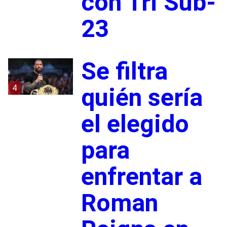
con Tri Sub-
23
Se filtra
4
quién sería
el elegido
para
enfrentar a
Roman