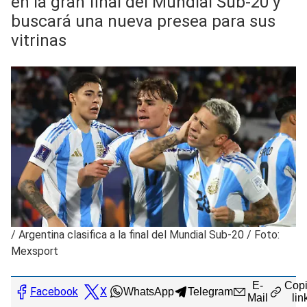
en la gran final del Mundial Sub-20 y
buscará una nueva presea para sus
vitrinas
/
Argentina clasifica a la final del Mundial Sub-20 / Foto:
Mexsport
E-
Copi
Facebook
X
WhatsApp
Telegram
Mail
lin