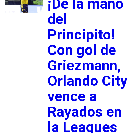
¡De la mano
del
Principito!
Con gol de
Griezmann,
Orlando City
vence a
Rayados en
la Leagues