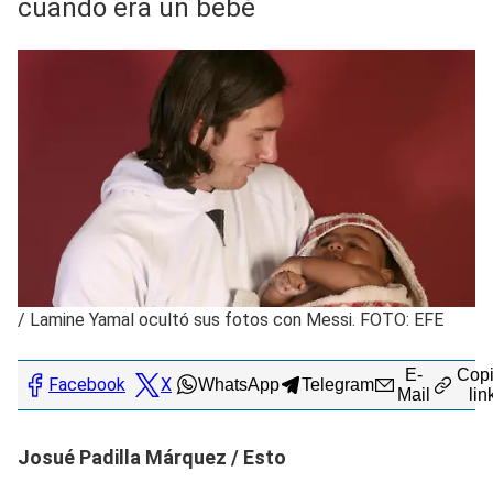
cuando era un bebé
/
Lamine Yamal ocultó sus fotos con Messi. FOTO: EFE
E-
Copi
Facebook
X
WhatsApp
Telegram
Mail
lin
Josué Padilla Márquez / Esto