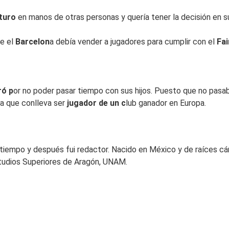
turo
en manos de otras personas y quería tener la decisión en s
ue el
Barcelon
a debía vender a jugadores para cumplir con el
Fai
ró p
or no poder pasar tiempo con sus hijos. Puesto que no pas
ca que conlleva ser
jugador de un c
lub ganador en Europa.
mpo y después fui redactor. Nacido en México y de raíces cánt
studios Superiores de Aragón, UNAM.