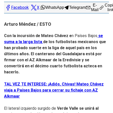
E-
Copi
Facebook
X
WhatsApp
Telegram
Mail
lin
Arturo Méndez / ESTO
Con la incursión de Mateo Chávez e
n Países Bajos
se
suma a la larga lista
de los futbolistas mexicanos que
han probado suerte en la liga de aquel país en los
últimos años. El canterano del Guadalajara está por
firmar con el
AZ Alkmaar de la Eredivisie y se
convertirá en el décimo cuarto futbolista azteca en
hace
rlo.
TAL VEZ TE INTERESE: ¡Adiós, Chivas! Mateo Chávez
viaja a Países Bajos para cerrar su fichaje con AZ
Alkmaar
El lateral izquierdo surgido de
Verde Valle se unirá al