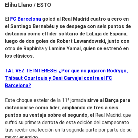
Elihu Llano / ESTO
El
FC Barcelona
goleó al
Real Madrid cuatro a cero en
el Santiago Bernabéu y se despega con seis puntos de
distancia como el líder so
litario de LaLiga de España,
luego de dos goles de Robert Lewandowski, junto con
otro de Raphin
ha y
Lamine Yamal, quien se estrenó en
los clásicos.
TAL VEZ TE INTERESE: ¿Por qué no jugaron Rodrygo,
Thibaut Courtouis y Dani Carvajal contra el FC
Barcelona?
Este choque estelar de la 11ª jornada
sirve al Barça para
distanciarse como líder, ampliando de tres a seis
puntos su ventaja sobre el segundo, e
l Real Madrid, que
sufrió su primera derrota de esta edición del campeonato
tras recibir una lección en la segunda parte por parte de su
mayor enemigo.