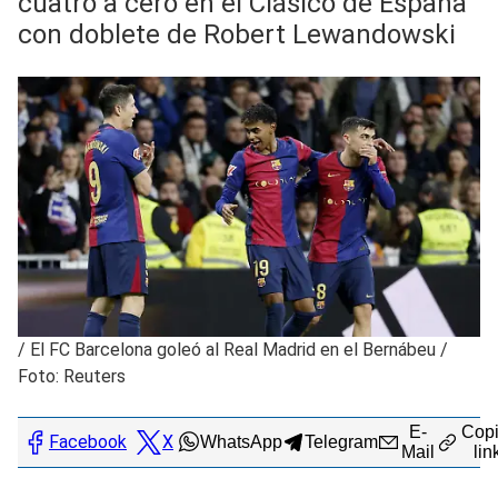
cuatro a cero en el Clásico de España
con doblete de Robert Lewandowski
/
El FC Barcelona goleó al Real Madrid en el Bernábeu /
Foto: Reuters
E-
Copi
Facebook
X
WhatsApp
Telegram
Mail
lin