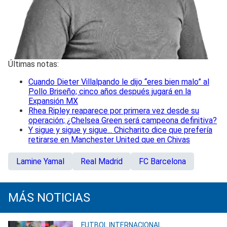
Últimas notas:
Cuando Dieter Villalpando le dijo “eres bien malo” al
Pollo Briseño; cinco años después jugará en la
Expansión MX
Rhea Ripley reaparece por primera vez desde su
operación; ¿Chelsea Green será campeona definitiva?
Y sigue y sigue y sigue... Chicharito dice que prefería
retirarse en Manchester United que en Chivas
Lamine Yamal
Real Madrid
FC Barcelona
MÁS NOTICIAS
FUTBOL INTERNACIONAL