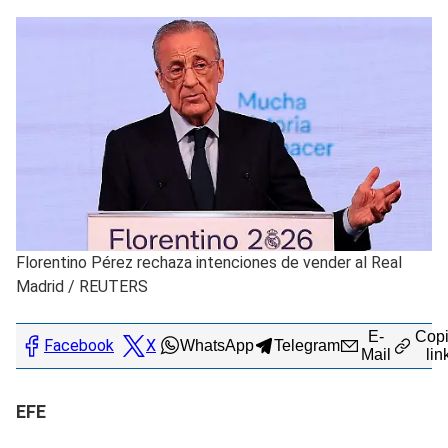
Florentino Pérez rechaza intenciones de vender al Real
Madrid
/
REUTERS
E-
Copi
Facebook
X
WhatsApp
Telegram
Mail
lin
EFE