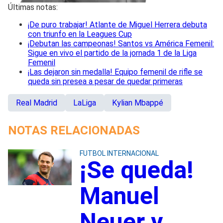
Últimas notas:
¡De puro trabajar! Atlante de Miguel Herrera debuta
con triunfo en la Leagues Cup
¡Debutan las campeonas! Santos vs América Femenil:
Sigue en vivo el partido de la jornada 1 de la Liga
Femenil
¡Las dejaron sin medalla! Equipo femenil de rifle se
queda sin presea a pesar de quedar primeras
Real Madrid
LaLiga
Kylian Mbappé
NOTAS RELACIONADAS
FUTBOL INTERNACIONAL
¡Se queda!
Manuel
Neuer y