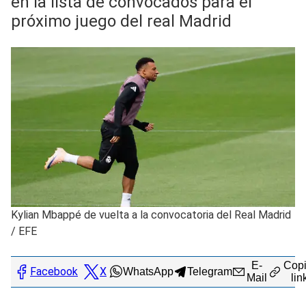
en la lista de convocados para el
próximo juego del real Madrid
Kylian Mbappé de vuelta a la convocatoria del Real Madrid
/
EFE
E-
Copi
Facebook
X
WhatsApp
Telegram
Mail
lin