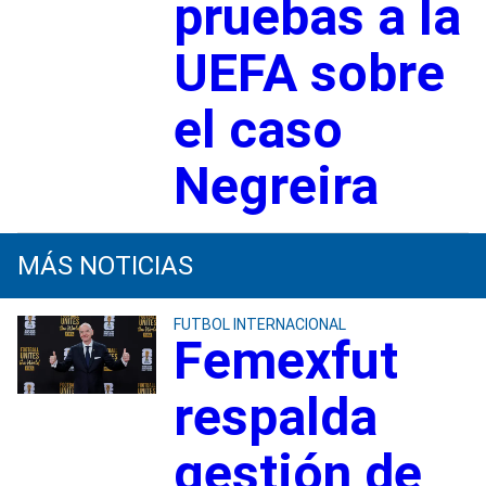
pruebas a la
UEFA sobre
el caso
Negreira
MÁS NOTICIAS
FUTBOL INTERNACIONAL
Femexfut
respalda
gestión de