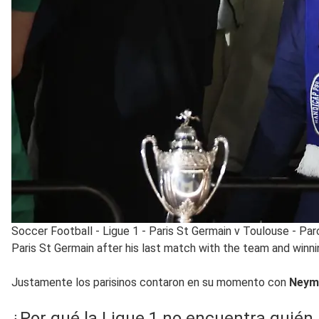
Soccer Football - Ligue 1 - Paris St Germain v Toulouse - Pa
Paris St Germain after his last match with the team and win
Justamente los parisinos contaron en su momento con
Neyma
¿Por qué la Ligue 1 no encuentra quién 