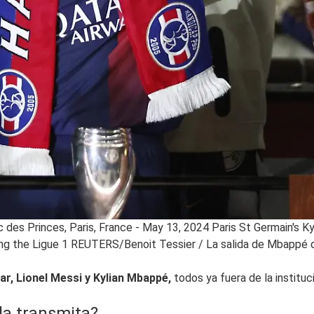
rc des Princes, Paris, France - May 13, 2024 Paris St Germain's
ning the Ligue 1 REUTERS/Benoit Tessier
/
La salida de Mbappé de
r, Lionel Messi y Kylian Mbappé,
todos ya fuera de la instituc
la transmita?