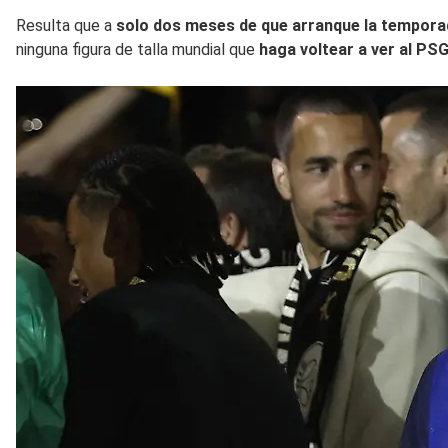
Resulta que a
solo dos meses de que arranque la tempora
ninguna figura de talla mundial que
haga voltear a ver al PSG