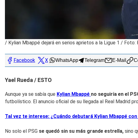
/
Kylian Mbappé dejará en serios aprietos a la Ligue 1 / Foto:
Facebook
X
WhatsApp
Telegram
E-Mail
Co
Yael Rueda / ESTO
Aunque ya se sabía que
Kylian Mbappé
no seguiría en el PS
futbolístico. El anuncio oficial de su llegada al Real Madrid p
Tal vez te interese: ¿Cuándo debutará Kylian Mbappé con
No solo el PSG
se quedó sin su más grande estrella,
sino q