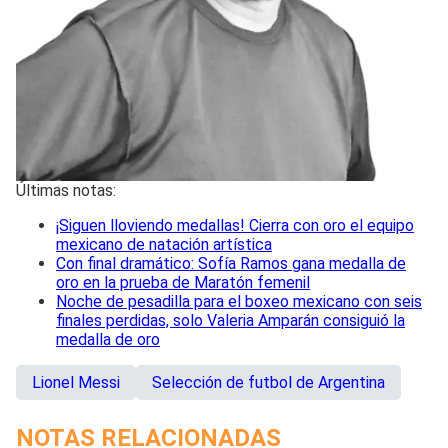
Últimas notas:
¡Siguen lloviendo medallas! Cierra con oro el equipo
mexicano de natación artística
Con final dramático: Sofía Ramos gana medalla de
oro en la prueba de Maratón femenil
Noche de pesadilla para el boxeo mexicano con seis
finales perdidas, solo Valeria Amparán consiguió la
medalla de oro
Lionel Messi
Selección de futbol de Argentina
NOTAS RELACIONADAS