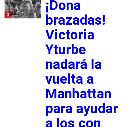
¡Dona
3
brazadas!
Victoria
Yturbe
nadará la
vuelta a
Manhattan
para ayudar
a los con