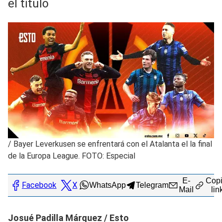
el título
/
Bayer Leverkusen se enfrentará con el Atalanta el la final
de la Europa League. FOTO: Especial
E-
Copi
Facebook
X
WhatsApp
Telegram
Mail
lin
Josué Padilla Márquez / Esto