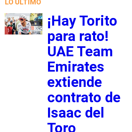
LO ÚLTIMO
¡Hay Torito
1
para rato!
UAE Team
Emirates
extiende
contrato de
Isaac del
Toro