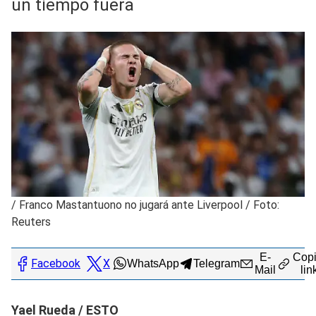
un tiempo fuera
/
Franco Mastantuono no jugará ante Liverpool / Foto:
Reuters
E-
Copi
Facebook
X
WhatsApp
Telegram
Mail
lin
Yael Rueda / ESTO