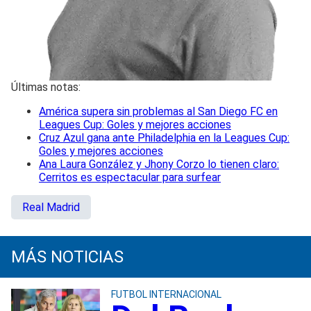
Últimas notas:
América supera sin problemas al San Diego FC en
Leagues Cup: Goles y mejores acciones
Cruz Azul gana ante Philadelphia en la Leagues Cup:
Goles y mejores acciones
Ana Laura González y Jhony Corzo lo tienen claro:
Cerritos es espectacular para surfear
Real Madrid
MÁS NOTICIAS
FUTBOL INTERNACIONAL