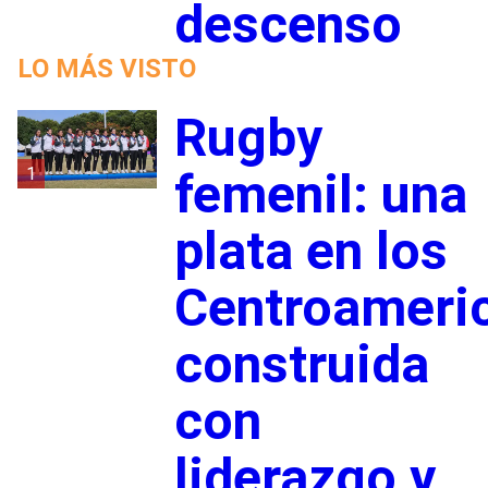
descenso
LO MÁS VISTO
Rugby
1
femenil: una
plata en los
Centroameri
construida
con
liderazgo y