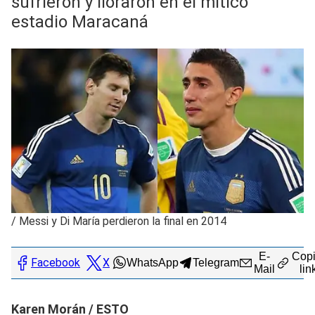
sufrieron y lloraron en el mítico
estadio Maracaná
/
Messi y Di María perdieron la final en 2014
E-
Copi
Facebook
X
WhatsApp
Telegram
Mail
lin
Karen Morán / ESTO