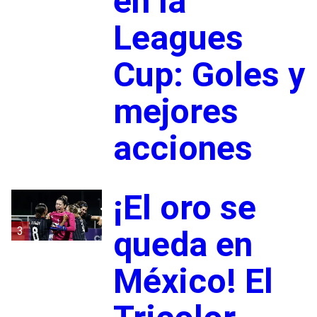
en la
Leagues
Cup: Goles y
mejores
acciones
¡El oro se
3
queda en
México! El