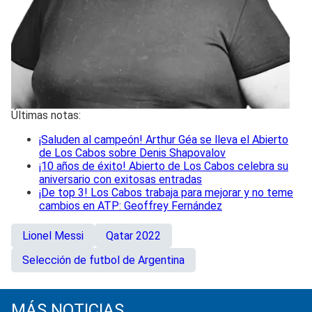
Últimas notas:
¡Saluden al campeón! Arthur Géa se lleva el Abierto
de Los Cabos sobre Denis Shapovalov
¡10 años de éxito! Abierto de Los Cabos celebra su
aniversario con exitosas entradas
¡De top 3! Los Cabos trabaja para mejorar y no teme
cambios en ATP: Geoffrey Fernández
Lionel Messi
Qatar 2022
Selección de futbol de Argentina
MÁS NOTICIAS