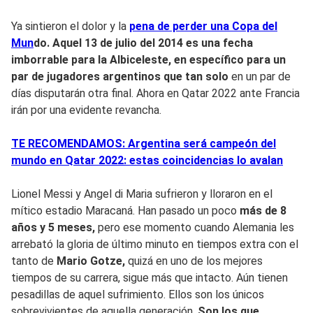
Ya sintieron el dolor y la
pena de perder una Copa del
Mun
do.
Aquel 13 de julio del 2014
es una fecha
imborrable para la Albiceleste, en específico para un
par de jugadores argentinos que tan solo
en un par de
días disputarán otra final. Ahora en Qatar 2022 ante Francia
irán por una evidente revancha.
TE RECOMENDAMOS: Argentina será campeón del
mundo en Qatar 2022: estas coincidencias lo avalan
Lionel Messi y Angel di Maria sufrieron y lloraron en el
mítico estadio Maracaná. Han pasado un poco
más de 8
años y 5 meses,
pero ese momento cuando Alemania les
arrebató la gloria de último minuto en tiempos extra con el
tanto de
Mario Gotze,
quizá en uno de los mejores
tiempos de su carrera, sigue más que intacto. Aún tienen
pesadillas de aquel sufrimiento. Ellos son los únicos
sobrevivientes de aquella generación.
Son los que