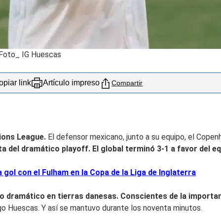
 Foto_ IG Huescas
piar link
Artículo impreso
Compartir
pions League.
El defensor mexicano, junto a su equipo, el Copen
lta del dramático
playoff. El global terminó 3-1 a favor del 
gol con el Fulham en la Copa de la Liga de Inglaterra
lo dramático en tierras danesas. Conscientes de la importanc
go Huescas. Y así se mantuvo durante los noventa minutos.