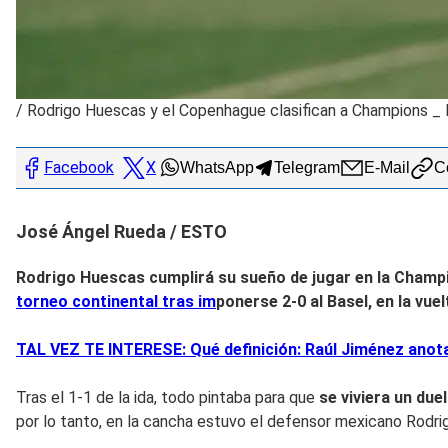
/
Rodrigo Huescas y el Copenhague clasifican a Champions _
Facebook
X
WhatsApp
Telegram
E-Mail
Co
José Ángel Rueda / ESTO
Rodrigo Huescas cumplirá su sueño de jugar en la Cham
torneo continental tras im
ponerse 2-0 al Basel, en la vue
TAL VEZ TE INTERESE: Qué definición: Raúl Jiménez anota 
Tras el 1-1 de la ida, todo pintaba para que
se viviera un due
por lo tanto, en la cancha estuvo el defensor mexicano Rodri