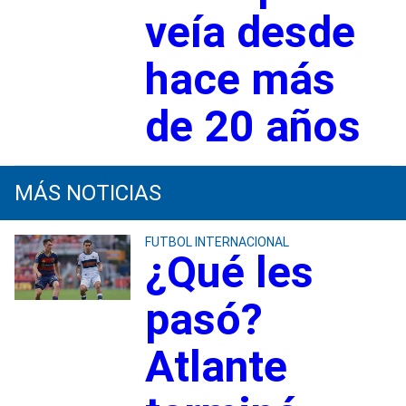
veía desde
hace más
de 20 años
MÁS NOTICIAS
FUTBOL INTERNACIONAL
¿Qué les
pasó?
Atlante