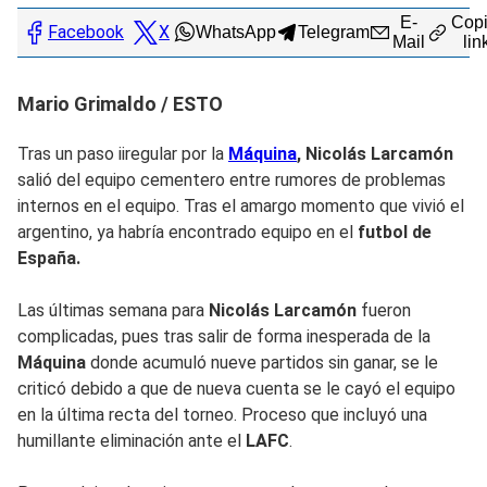
E-
Copi
Facebook
X
WhatsApp
Telegram
Mail
lin
Mario Grimaldo / ESTO
Tras un paso iiregular por la
Máquina
, Nicolás Larcamón
salió del equipo cementero entre rumores de problemas
internos en el equipo. Tras el amargo momento que vivió el
argentino, ya habría encontrado equipo en el
futbol de
España.
Las últimas semana para
Nicolás Larcamón
fueron
complicadas, pues tras salir de forma inesperada de la
Máquina
donde acumuló nueve partidos sin ganar, se le
criticó debido a que de nueva cuenta se le cayó el equipo
en la última recta del torneo. Proceso que incluyó una
humillante eliminación ante el
LAFC
.