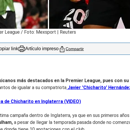
ier League / Foto: Mexsport | Reuters
piar link
Artículo impreso
Compartir
xicanos más destacados en la Premier League, pues con su go
antos de igualar a su compatriota
Javier 'Chicharito' Hernánde
 de Chicharito en Inglaterra (VIDEO)
tima campaña dentro de Inglaterra, ya que en sus primeros años 
Fulham,
a pesar de llegar la temporada pasada donde no comenzó
ue donde tiene 10 anotaciones con el club.