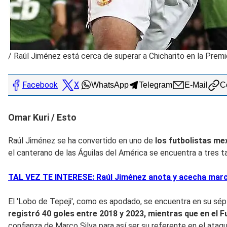
/
Raúl Jiménez está cerca de superar a Chicharito en la Prem
Facebook
X
WhatsApp
Telegram
E-Mail
Co
Omar Kuri / Esto
Raúl Jiménez se ha convertido en uno de
los futbolistas me
el canterano de las Águilas del América se encuentra a tres t
TAL VEZ TE INTERESE: Raúl Jiménez anota y acecha marca
El 'Lobo de Tepeji', como es apodado, se encuentra en su sép
registró 40 goles entre 2018 y 2023, mientras que en el 
confianza de Marco Silva para así ser su referente en el ataq