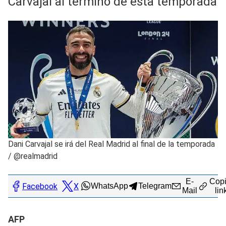
Carvajal al término de esta temporada
Dani Carvajal se irá del Real Madrid al final de la temporada
/
@realmadrid
E-
Copi
Facebook
X
WhatsApp
Telegram
Mail
lin
AFP