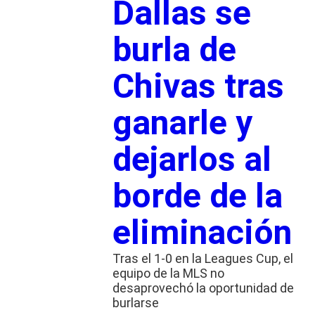
Dallas se
burla de
Chivas tras
ganarle y
dejarlos al
borde de la
eliminación
Tras el 1-0 en la Leagues Cup, el
equipo de la MLS no
desaprovechó la oportunidad de
burlarse