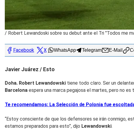
/
Robert Lewandoski sobre su debut ante el Tri "Todos me mar
Facebook
X
WhatsApp
Telegram
E-Mail
Co
Javier Juárez / Esto
Doha.
Robert
Lewandowski
tiene todo claro. Ser un delante
Barcelona
espera una marca pegajosa el martes, pero no es t
Te recomendamos: La Selección de Polonia fue escoltada p
“Estoy consciente de que los defensores se irán conmigo, es
estamos preparados para esto”, dijo
Lewandowski
.