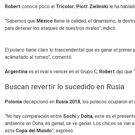
Robert
conoce poco al
Tricolor
,
Piotr Zielinski
le ha habla
“Sabemos que
México t
iene la calidad, el dinamismo, la dest
para detener los ataques de nuestros rivales”, indicó.
El polaco tiene claro lo trascendental que es ganar el primer
aclimatado al torneo”, comentó.
Argentina
es el rival a vencer en el Grupo C,
Robert
dijo que
Buscan revertir lo sucedido en Rusia
Polonia
decepcionó en
Rusia 2018
, los polacos ocuparon el ú
“No hay comparación entre
Sochi
y
Doha
, este es el present
ambiente en Doha, es genial, se ve genial. Los chicos se van
esta
Copa del Mundo
”, expresó.