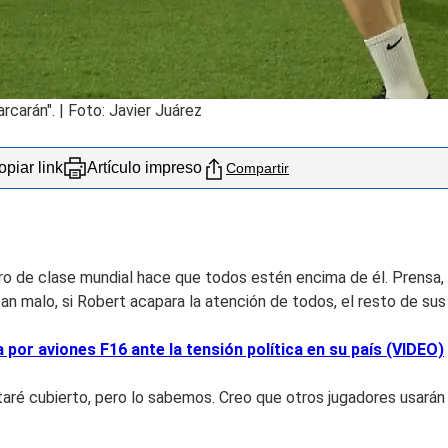
carán". | Foto: Javier Juárez
piar link
Artículo impreso
Compartir
ro de clase mundial hace que todos estén encima de él. Prensa,
an malo, si Robert acapara la atención de todos, el resto de su
or aviones F16 ante la tensión política en su país (VIDEO)
taré cubierto, pero lo sabemos. Creo que otros jugadores usará