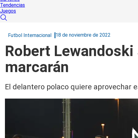
Tendencias
Juegos
18 de noviembre de 2022
Futbol Internacional
Robert Lewandoski 
marcarán
El delantero polaco quiere aprovechar 