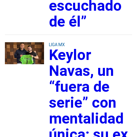
escuchado
de él”
LIGA MX
Keylor
Navas, un
“fuera de
serie” con
mentalidad
única; su ex